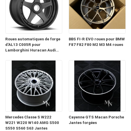
Roues automatiques de forge
BBS FI-R EVO roues pour BMW
d'AL13 C005R pour
F87 F82 F80 M2 M3 M4 roues
Lamborghini Huracan Audi
RS6 Porsche 991 GT3RS
Mercedes Classe S W222
Cayenne GTS Macan Porsche
W221 W220 W140 AMG S500
Jantes forgées
S550 S560 S63 Jantes