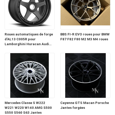
Roues automatiques de forge
BBS FI-R EVO roues pour BMW
d'AL13 C005R pour
F87 F82 F80 M2 M3 M4 roues
Lamborghini Huracan Audi
RS6 Porsche 991 GT3RS
Mercedes Classe S W222
Cayenne GTS Macan Porsche
W221 W220 W140 AMG S500
Jantes forgées
S550 S560 S63 Jantes