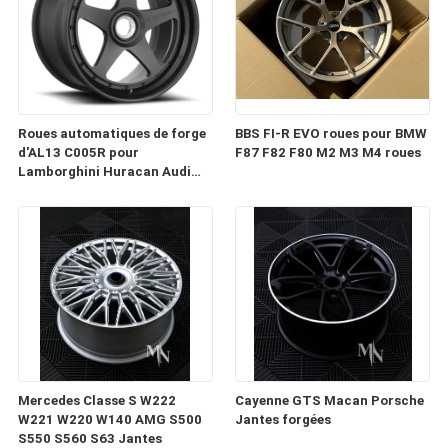
Roues automatiques de forge
BBS FI-R EVO roues pour BMW
d'AL13 C005R pour
F87 F82 F80 M2 M3 M4 roues
Lamborghini Huracan Audi
RS6 Porsche 991 GT3RS
Mercedes Classe S W222
Cayenne GTS Macan Porsche
W221 W220 W140 AMG S500
Jantes forgées
S550 S560 S63 Jantes