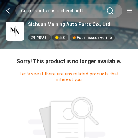
Sichuan Maining Auto Parts Co., Ltd.
29
5.0
Fournisseur vérifié
YEARS
Sorry! This product is no longer available.
Let's see if there are any related products that
interest you