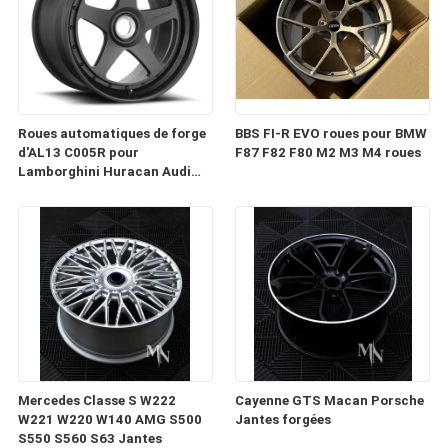
Roues automatiques de forge
BBS FI-R EVO roues pour BMW
d'AL13 C005R pour
F87 F82 F80 M2 M3 M4 roues
Lamborghini Huracan Audi
RS6 Porsche 991 GT3RS
Mercedes Classe S W222
Cayenne GTS Macan Porsche
W221 W220 W140 AMG S500
Jantes forgées
S550 S560 S63 Jantes