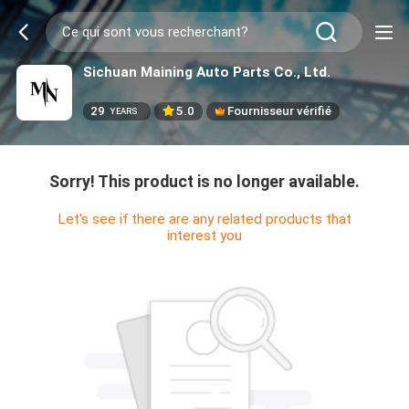
Sichuan Maining Auto Parts Co., Ltd.
29
5.0
Fournisseur vérifié
YEARS
Sorry! This product is no longer available.
Let's see if there are any related products that
interest you