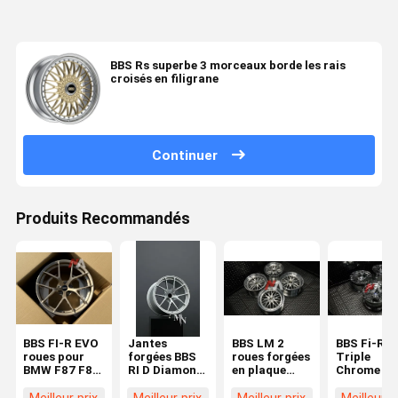
BBS Rs superbe 3 morceaux borde les rais
croisés en filigrane
Continuer
Produits Recommandés
BBS FI-R EVO
Jantes
BBS LM 2
BBS Fi-R
roues pour
forgées BBS
roues forgées
Triple
BMW F87 F82
RI D Diamond
en plaque
Chrome Po
F80 M2 M3
Silver
profonde
BMW F87 
M4 roues
pour BMW
F80 M3 F8