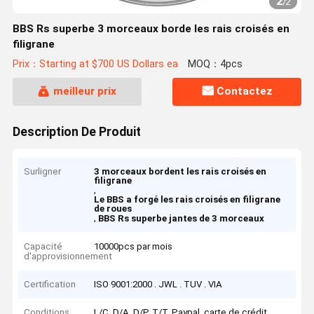
2
/
2
BBS Rs superbe 3 morceaux borde les rais croisés en
filigrane
Prix：Starting at $700 US Dollars ea
MOQ：4pcs
meilleur prix
Contactez
Description De Produit
Surligner
3 morceaux bordent les rais croisés en
filigrane
,
Le BBS a forgé les rais croisés en filigrane
de roues
,
BBS Rs superbe jantes de 3 morceaux
Capacité
10000pcs par mois
d'approvisionnement
Certification
ISO 9001:2000 . JWL . TUV . VIA
Conditions
L/C, D/A, D/P, T/T, Paypal, carte de crédit,