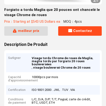
2
/
3
Forgiato a tordu Maglia que 20 pouces ont chancelé le
visage Chrome de roues
Prix：Starting at $543 US Dollars ea
MOQ：4pcs
meilleur prix
Contactez
Description De Produit
Surligner
,
Visage tordu Chrome de roues de Maglia
maglia tordu par forgiato 20 roues
bouleversées
,
visage bouleversé Chrome de 20 roues
Capacité
10000pcs par mois
d'approvisionnement
Certification
ISO 9001:2000 . JWL . TUV . VIA
Conditions
L/C, D/A, D/P, T/T, Paypal, carte de crédit,
de paiement
BTC, USDT, ETH