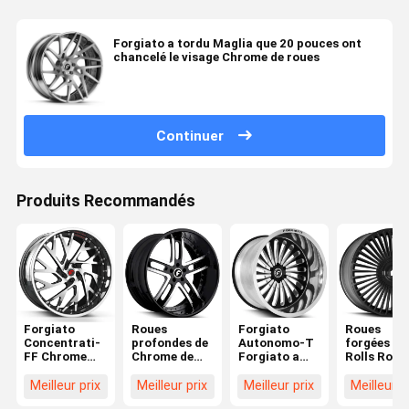
Forgiato a tordu Maglia que 20 pouces ont
chancelé le visage Chrome de roues
Continuer
Produits Recommandés
Forgiato
Roues
Forgiato
Roues
Concentrati-
profondes de
Autonomo-T
forgées po
FF Chrome
Chrome de
Forgiato a
Rolls Royc
font face à
plat de
forgé des
Range Rov
des roues
Forgiato
roues
Mercedes
Meilleur prix
Meilleur prix
Meilleur prix
Meilleur p
Estremo
Benz Class