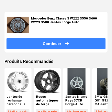
Mercedes Benz Classe S W222 S550 S600
W223 S580 Jantes Forge Auto
Continuer
Produits Recommandés
Jantes de
Roues
Jantes Nismo
BMW G87 
rechange
automatiques
Rays 57CR
G81 G82 M
personnalisées
de forge
Forge Auto
M4 Jantes
forgées pour
d'AL13 C005R
pour Infiniti
Forge Aut
Bentley
pour
Q50 370Z