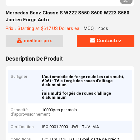
2
/
3
Mercedes Benz Classe S W222 S550 S600 W223 S580
Jantes Forge Auto
Prix：Starting at $617 US Dollars ea
MOQ：4pcs
meilleur prix
Contactez
Description De Produit
Surligner
,
L'automobile de forge roule les rais multi
6061-T6 a forgé des roues d'alliage
d'aluminium
,
rais multi forgés de roues d'alliage
d'aluminium
Capacité
10000pcs par mois
d'approvisionnement
Certification
ISO 9001:2000 . JWL . TUV . VIA
Conditions
L/C, D/A, D/P, T/T, Paypal, carte de crédit,