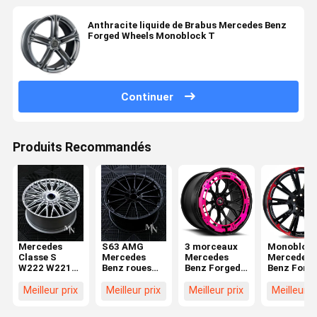
Anthracite liquide de Brabus Mercedes Benz
Forged Wheels Monoblock T
Continuer
Produits Recommandés
Mercedes
S63 AMG
3 morceaux
Monoblock
Classe S
Mercedes
Mercedes
Mercedes
W222 W221
Benz roues
Benz Forged
Benz Forg
W220 W140
forgées
Wheels
Wheels
AMG S500
Meilleur prix
Meilleur prix
Meilleur prix
Meilleur p
S550 S560
S63 Jantes