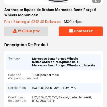
1
/
1
Anthracite liquide de Brabus Mercedes Benz Forged
Wheels Monoblock T
Prix：Starting at $242 US Dollars ea
MOQ：4pcs
meilleur prix
Contactez
Description De Produit
Surligner
,
Mercedes Benz Forged Wheels
,
Roues anthracite liquides de T
Mercedes Benz Forged Wheels anthracite
Capacité
10000pcs par mois
d'approvisionnement
Certification
ISO 9001:2000 . JWL . TUV . VIA
Conditions
L/C, D/A, D/P, T/T, Paypal, carte de crédit,
de paiement
BTC, USDT, ETH