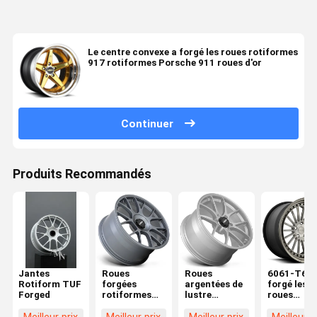
Le centre convexe a forgé les roues rotiformes
917 rotiformes Porsche 911 roues d'or
Continuer
Produits Recommandés
Jantes
Roues
Roues
6061-T6 a
Rotiform TUF
forgées
argentées de
forgé les
Forged
rotiformes
lustre
roues
R903 TUF de
rotiforme de
rotiformes
titane de
LTN
BUC