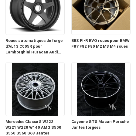
Roues automatiques de forge
BBS FI-R EVO roues pour BMW
d'AL13 C005R pour
F87 F82 F80 M2 M3 M4 roues
Lamborghini Huracan Audi
RS6 Porsche 991 GT3RS
Mercedes Classe S W222
Cayenne GTS Macan Porsche
W221 W220 W140 AMG S500
Jantes forgées
S550 S560 S63 Jantes