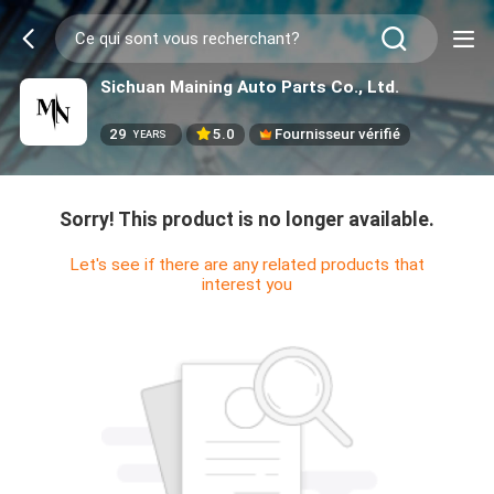
Sichuan Maining Auto Parts Co., Ltd.
29
5.0
Fournisseur vérifié
YEARS
Sorry! This product is no longer available.
Let's see if there are any related products that
interest you