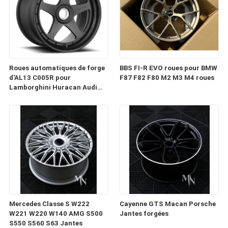
Roues automatiques de forge
BBS FI-R EVO roues pour BMW
d'AL13 C005R pour
F87 F82 F80 M2 M3 M4 roues
Lamborghini Huracan Audi
RS6 Porsche 991 GT3RS
Mercedes Classe S W222
Cayenne GTS Macan Porsche
W221 W220 W140 AMG S500
Jantes forgées
S550 S560 S63 Jantes