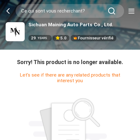
Sichuan Maining Auto Parts Co., Ltd.
29
5.0
Fournisseur vérifié
YEARS
Sorry! This product is no longer available.
Let's see if there are any related products that
interest you