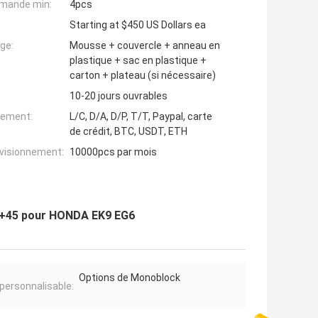
mande min:
4pcs
Starting at $450 US Dollars ea
ge:
Mousse + couvercle + anneau en
plastique + sac en plastique +
carton + plateau (si nécessaire)
10-20 jours ouvrables
iement:
L/C, D/A, D/P, T/T, Paypal, carte
de crédit, BTC, USDT, ETH
ovisionnement:
10000pcs par mois
 +45 pour HONDA EK9 EG6
Options de Monoblock
personnalisable: