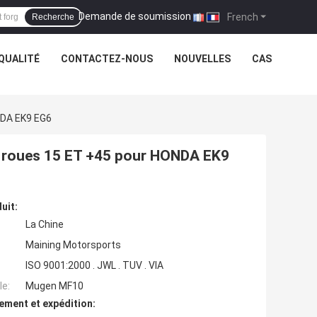
Demande de soumission
|
French
Recherche
QUALITÉ
CONTACTEZ-NOUS
NOUVELLES
CAS
NDA EK9 EG6
 roues 15 ET +45 pour HONDA EK9
uit:
La Chine
Maining Motorsports
ISO 9001:2000 . JWL . TUV . VIA
e:
Mugen MF10
ement et expédition: