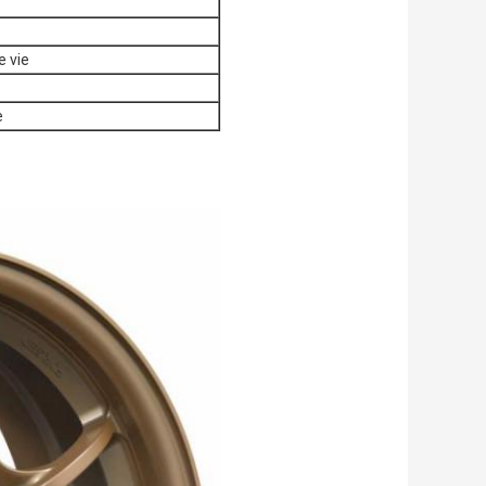
e vie
e