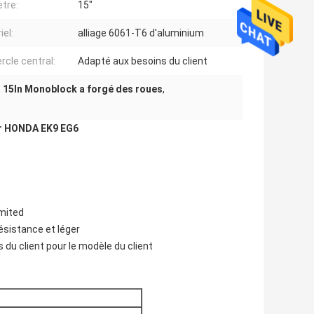
tre:
15"
iel:
alliage 6061-T6 d'aluminium
rcle central:
Adapté aux besoins du client
,
15In Monoblock a forgé des roues
,
ur HONDA EK9 EG6
imited
ésistance et léger
du client pour le modèle du client