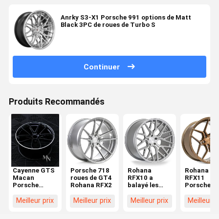
Anrky S3-X1 Porsche 991 options de Matt
Black 3PC de roues de Turbo S
Continuer
Produits Recommandés
Cayenne GTS
Porsche 718
Rohana
Rohana
Macan
roues de GT4
RFX10 a
RFX11
Porsche
Rohana RFX2
balayé les
Porsche a
Jantes
roues
forgé des
forgées
titaniques
roues
Meilleur prix
Meilleur prix
Meilleur prix
Meilleur p