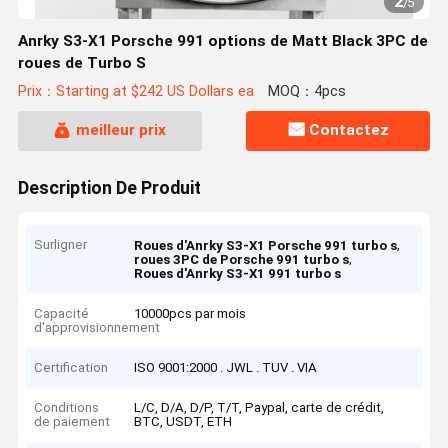
2
/
5
Anrky S3-X1 Porsche 991 options de Matt Black 3PC de
roues de Turbo S
Prix：Starting at $242 US Dollars ea
MOQ：4pcs
meilleur prix
Contactez
Description De Produit
Surligner
,
Roues d'Anrky S3-X1 Porsche 991 turbo s
,
roues 3PC de Porsche 991 turbo s
Roues d'Anrky S3-X1 991 turbo s
Capacité
10000pcs par mois
d'approvisionnement
Certification
ISO 9001:2000 . JWL . TUV . VIA
Conditions
L/C, D/A, D/P, T/T, Paypal, carte de crédit,
de paiement
BTC, USDT, ETH