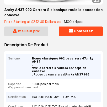
2
/
2
Anrky AN37 992 Carrera S classique roule la conception
concave
Prix：Starting at $242 US Dollars ea
MOQ：4pcs
meilleur prix
Contactez
Description De Produit
Surligner
Roues classiques 992 de carrera d'Anrky
AN37
,
992 le carrera s roule la conception
concave
,
Roues du carrera s d'Anrky AN37 992
Capacité
10000pcs par mois
d'approvisionnement
Certification
ISO 9001:2000 . JWL . TUV . VIA
Conditions
L/C, D/A, D/P, T/T, Paypal, carte de crédit,