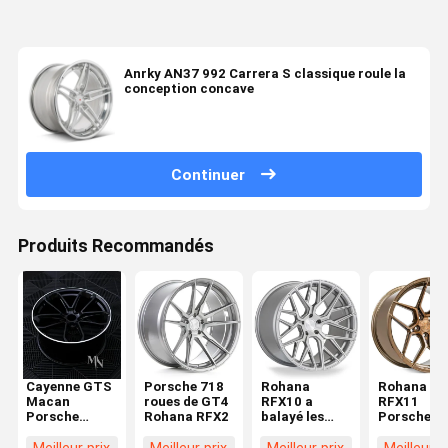
Anrky AN37 992 Carrera S classique roule la
conception concave
Continuer
Produits Recommandés
Cayenne GTS
Porsche 718
Rohana
Rohana
Macan
roues de GT4
RFX10 a
RFX11
Porsche
Rohana RFX2
balayé les
Porsche a
Jantes
roues
forgé des
forgées
titaniques
roues