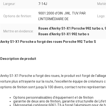
Largeur:
7-14J
Matiè
9001:2000 d'OIN. JWL. TUV. PAR
Options de finition:
Logo:
L'INTERMÉDIAIRE DE
Roues d'Anrky S1-X1 Porsche 992 turbo s
,
Mettre en évidence:
Roues d'Anrky S1-X1 992 turbo s
Anrky S1-X1 Porsche a forgé des roues Porsche 992 Turbo S
Description de produit
Anrky S1-X1 Porsche a forgé des roues, le produit est forgé de l'alliag
voiture plus attrayante sur la route, l'excellente équipe de créateurs 
options de finition sont jusqu'à 100 divers, contact notre représen
Options personnalisables d'équipement et de finition
garantie de deux ans de finition, garantie structurelle de Life
l'Aérospatial-catégorie 6061-T6 a forgé l'aluminium pour de h