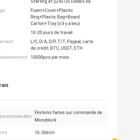
Starting at $242 US Dollars ea
ge:
Foam+Cover+Plastic
Ring+Plastic Bag+Board
Carton+Tray (s'il y a lieu)
10-20 jours de travail
iement:
L/C, D/A, D/P, T/T, Paypal, carte
de crédit, BTC, USDT, ETH
ovisionnement:
10000pcs par mois
rais
Finitions faites sur commande de
personnalisable:
Monoblock
tre:
16-26Inch