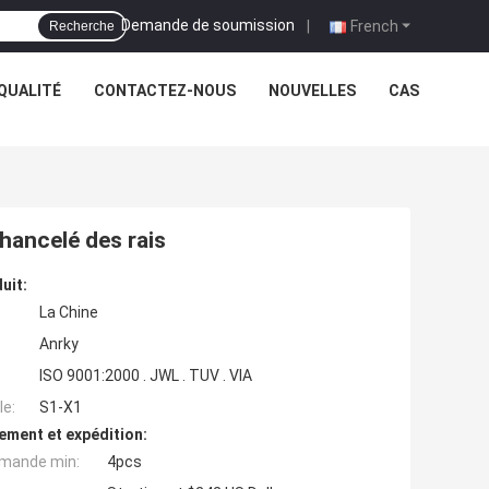
Demande de soumission
|
French
Recherche
QUALITÉ
CONTACTEZ-NOUS
NOUVELLES
CAS
hancelé des rais
uit:
La Chine
Anrky
ISO 9001:2000 . JWL . TUV . VIA
e:
S1-X1
ement et expédition:
mande min:
4pcs