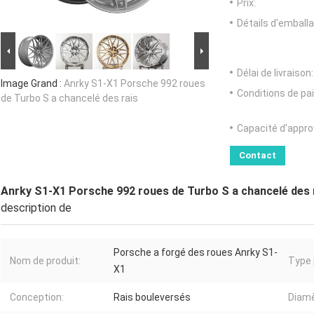
Prix:
Détails d'emballa
Délai de livraison:
Image Grand :
Anrky S1-X1 Porsche 992 roues
Conditions de pa
de Turbo S a chancelé des rais
Capacité d'appr
Contact
Anrky S1-X1 Porsche 992 roues de Turbo S a chancelé des 
description de
Porsche a forgé des roues Anrky S1-
Nom de produit:
Type 
X1
Conception:
Rais bouleversés
Diamè