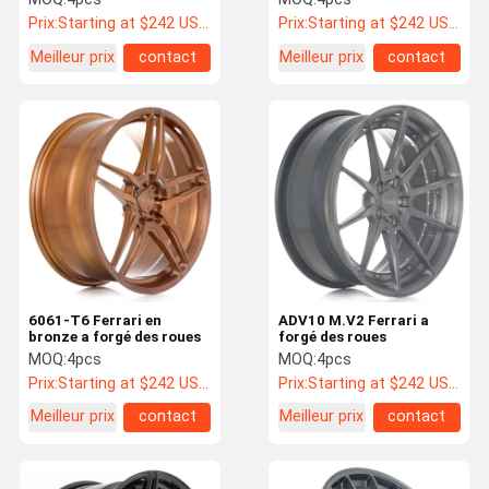
Prix:
Starting at $242 US Dollars ea
Prix:
Starting at $242 US Dollars ea
Meilleur prix
contact
Meilleur prix
contact
6061-T6 Ferrari en
ADV10 M.V2 Ferrari a
bronze a forgé des roues
forgé des roues
MOQ:
4pcs
MOQ:
4pcs
Prix:
Starting at $242 US Dollars ea
Prix:
Starting at $242 US Dollars ea
Meilleur prix
contact
Meilleur prix
contact