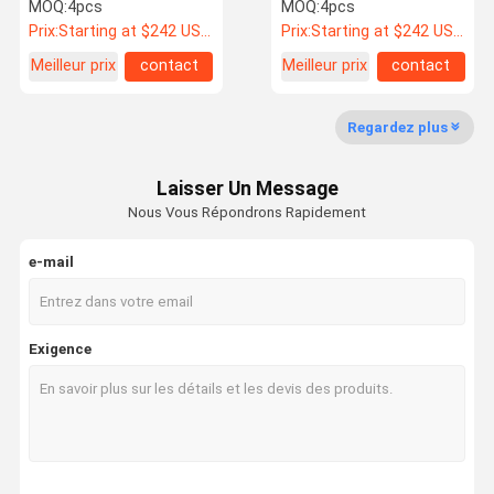
des roues
MOQ:
4pcs
MOQ:
4pcs
Prix:
Starting at $242 US Dollars ea
Prix:
Starting at $242 US Dollars ea
Meilleur prix
contact
Meilleur prix
contact
Contrôle De
Contactez-
Nouvelles
Cas
Qualité
Nous
Regardez plus
Roues automatiques de forge
Laisser Un Message
Le BBS a forgé des roues
Nous Vous Répondrons Rapidement
Volk emballant les roues forgées
e-mail
Forgiato a forgé des roues
Vossen a forgé des roues
Exigence
roues forgées sur mesure
BMW a forgé des roues
Mercedes Benz Forged Wheels