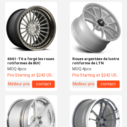
6061-T6 a forgé les roues
Roues argentées de lustre
rotiformes de BUC
rotiforme de LTN
MOQ:
4pcs
MOQ:
4pcs
Prix:
Starting at $242 US Dollars ea
Prix:
Starting at $242 US Dollars ea
Meilleur prix
contact
Meilleur prix
contact