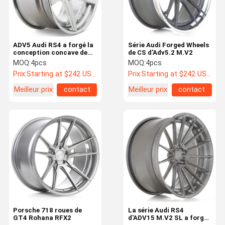
ADV5 Audi RS4 a forgé la
Série Audi Forged Wheels
conception concave de
de CS d'Adv5.2 M.V2
roues
MOQ:
4pcs
MOQ:
4pcs
Prix:
Starting at $242 US Dollars ea
Prix:
Starting at $242 US Dollars ea
Meilleur prix
contact
Meilleur prix
contact
Maison
Produits
Au Sujet De
Visite
Nous
D'usine
Porsche 718 roues de
La série Audi RS4
GT4 Rohana RFX2
d'ADV15 M.V2 SL a forgé