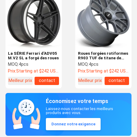
La SÉRIE Ferrari d'ADV05
Roues forgées rotiformes
M.V2 SL a forgé des roues
R903 TUF de titane de
satin
MOQ:
4pcs
MOQ:
4pcs
Prix:
Starting at $242 US Dollars ea
Prix:
Starting at $242 US Dollars ea
Meilleur prix
contact
Meilleur prix
contact
Économisez votre temps
Laissez-nous contacter les meilleurs
produits avec vous.
Donnez votre exigence