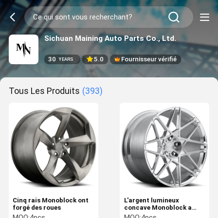
Sichuan Maining Auto Parts Co., Ltd.
30
5.0
Fournisseur vérifié
YEARS
Tous Les Produits
(393)
Cinq rais Monoblock ont
L'argent lumineux
forgé des roues
concave Monoblock a
forgé des roues
MOQ:
4pcs
MOQ:
4pcs