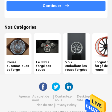
Continuer
Porsche a forgé des roues
Audi Forged Wheels
Nos Catégories
Lexani a forgé des roues
Roues forgées rotiformes
Ferrari a forgé des roues
le monoblock a forgé des roues
Roues
Le BBS a
Volk
Forgiato a
automatiques
forgé des
emballant les
forgé des
de forge
roues
roues forgées
roues
2 morceaux ont forgé des roues
3 morceaux ont forgé des roues
Aperçu
Au sujet de
Contactez-
Desktop
nous
nous
Site
Plan du site
Privacy Policy